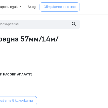
арски език
Вход
Свържете се с нас
средна 57мм/14м/
И КАСОВИ АПАРАТИ)
авете в количката