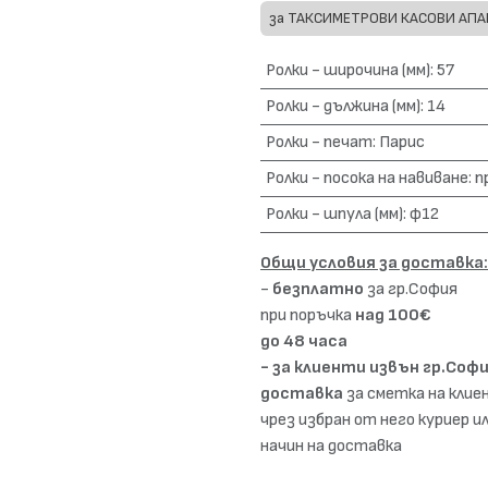
за ТАКСИМЕТРОВИ КАСОВИ АП
Ролки - широчина (мм)
:
57
Ролки - дължина (мм)
:
14
Ролки - печат
:
Парис
Ролки - посока на навиване
:
п
Ролки - шпула (мм)
:
ф12
Общи условия за доставка:
-
безплатно
за гр.София
при поръчка
над 100€
до 48 часа
- за клиенти извън гр.Софи
доставка
за сметка на кли
чрез избран от него куриер и
начин на доставка