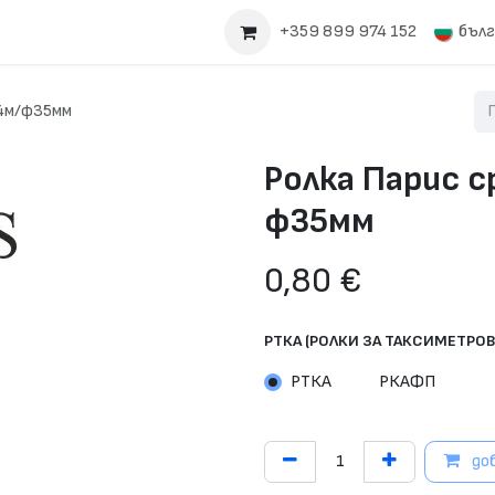
жете се с нас
+359 899 974 152
бълг
14м/ф35мм
Ролка Парис 
ф35мм
0,80
€
РТКА (РОЛКИ ЗА ТАКСИМЕТРОВ
РТКА
РКАФП
доб