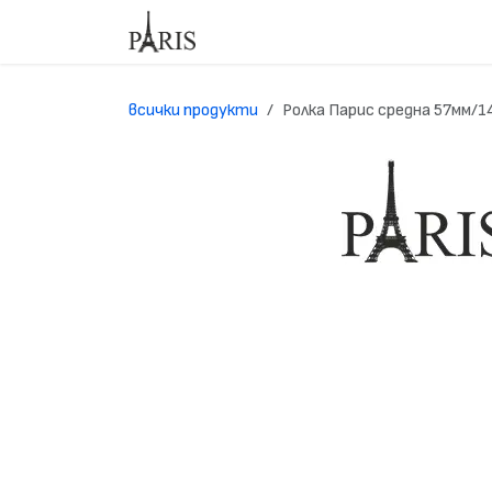
Преминете към съдържание
Начало
Магазин
За нас
Свър
всички продукти
Ролка Парис средна 57мм/