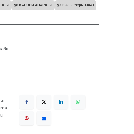
АРАТИ
за КАСОВИ АПАРАТИ
за POS - терминали
раво
я:
ента
ли